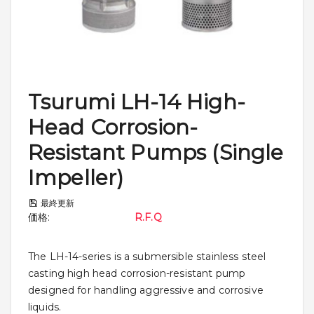
Tsurumi LH-14 High-
Head Corrosion-
Resistant Pumps (Single
Impeller)
最終更新
価格
:
R.F.Q
The LH-14-series is a submersible stainless steel
casting high head corrosion-resistant pump
designed for handling aggressive and corrosive
liquids.